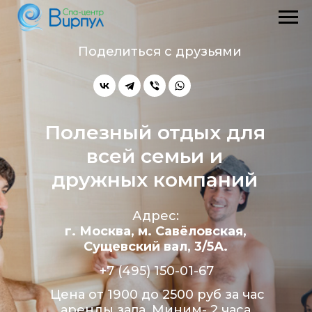
Поделиться с друзьями
Полезный отдых для
всей семьи и
дружных компаний
Адрес:
г. Москва, м. Савёловская,
Сущевский вал, 3/5А.
+7 (495) 150-01-67
Цена от 1900 до 2500 руб за час
аренды зала. Миним- 2 часа.