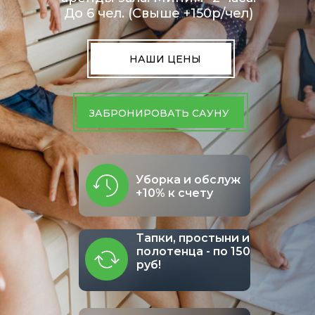
До 6 чел. (Свыше +150р/чел)
НАШИ ЦЕНЫ
ЗАБРОНИРОВАТЬ САУНУ
Уборка и обслуж
+10% к счету
Тапки, простыни и
полотенца - по 150
руб!